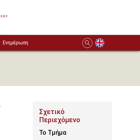
Ενημέρωση
ι
To Τμήμα