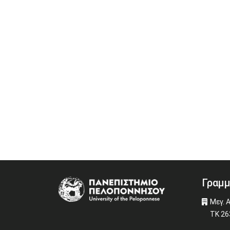
Γραμμ
Image
Μεγ. 
ΤΚ 26