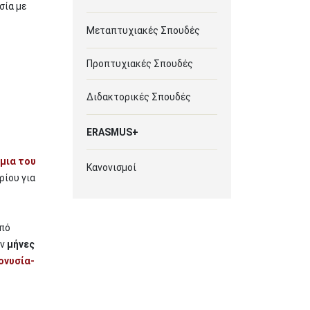
σία με
Μεταπτυχιακές Σπουδές
Προπτυχιακές Σπουδές
Διδακτορικές Σπουδές
ERASMUS+
μια του
Κανονισμοί
ρίου για
πό
υν
μήνες
ονυσία-