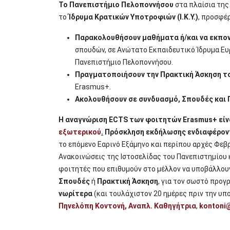
Το Πανεπιστήμιο Πελοποννήσου
στα πλαίσια της
το
Ίδρυμα Κρατικών Υποτροφιών (Ι.Κ.Υ.)
, προσφέρ
Παρακολουθήσουν μαθήματα ή/και να εκπον
σπουδών, σε Ανώτατο Εκπαιδευτικό Ίδρυμα Ε
Πανεπιστήμιο Πελοποννήσου.
Πραγματοποιήσουν την Πρακτική Άσκηση τ
Erasmus+.
Ακολουθήσουν σε συνδυασμό, Σπουδές και 
Η αναγνώριση ECTS των φοιτητών Erasmus+ είν
εξωτερικού
.
Πρόσκληση εκδήλωσης ενδιαφέρον
το επόμενο Εαρινό Εξάμηνο και περίπου αρχές Φεβρ
Ανακοινώσεις της Ιστοσελίδας του Πανεπιστημίου 
φοιτητές που επιθυμούν στο μέλλον να υποβάλλου
Σπουδές
ή
Πρακτική Άσκηση
, για τον σωστό προ
νωρίτερα
(και τουλάχιστον 20 ημέρες πριν την υπ
Πηνελόπη Κοντονή, Αναπλ. Καθηγήτρια
,
kontoni