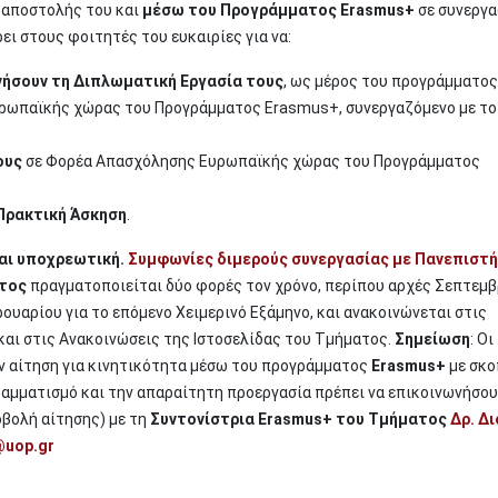
 αποστολής του και
μέσω του Προγράμματος Erasmus+
σε συνεργα
ει στους φοιτητές του ευκαιρίες για να:
ήσουν τη Διπλωματική Εργασία τους
, ως μέρος του προγράμματος
υρωπαϊκής χώρας του Προγράμματος Erasmus+, συνεργαζόμενο με το
ους
σε Φορέα Απασχόλησης Ευρωπαϊκής χώρας του Προγράμματος
Πρακτική Άσκηση
.
αι υποχρεωτική.
Συμφωνίες διμερούς συνεργασίας με Πανεπιστή
τος
πραγματοποιείται δύο φορές τον χρόνο, περίπου αρχές Σεπτεμβ
ουαρίου για το επόμενο Χειμερινό Εξάμηνο, και ανακοινώνεται στις
και στις Ανακοινώσεις της Ιστοσελίδας του Τμήματος.
Σημείωση
: Οι
ν αίτηση για κινητικότητα μέσω του προγράμματος
Erasmus+
με σκο
γραμματισμό και την απαραίτητη προεργασία πρέπει να επικοινωνήσο
οβολή αίτησης) με τη
Συντονίστρια Erasmus+ του Τμήματος
Δρ. Δι
@uop.gr