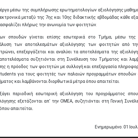
ό έργο μέσω της συμπλήρωσης ερωτηματολογίων αξιολόγησης μαθημ
κτρονικά μεταξύ της 7ης και 10ης διδακτικής εβδομάδας κάθε εξα
ασφαλίζει πλήρως την ανωνυμία των φοιτητών.
ων σπουδών γίνεται επίσης εσωτερικά στο Τμήμα, μέσω της 
ανάλυση των αποτελεσμάτων αξιολόγησης των φοιτητών από τη
ρώνει, επεξεργάζεται και αναλύει τα αποτελέσματα της αξιολόγ
 αποτελέσματα συζητιόνται στη Συνέλευση του Τμήματος και λαμ
ίσης η πρόοδος των φοιτητών με συλλογή και επεξεργασία πληροφο
students για τους φοιτητές των παλαιών προγραμμάτων σπουδών (
ματος και λαμβάνονται διορθωτικά μέτρα όπου απαιτείται.
ξάγει περιοδική εσωτερική αξιολόγηση του προγράμματος σπο
λόγησης εξετάζονται απ' την ΟΜΕΑ, συζητιόνται στη Γενική Συνέλ
όπου απαιτείται.
Ενημερωμένο:
01
Ιουλ