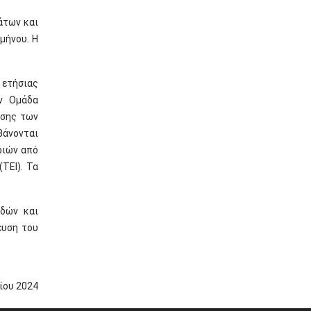
άτων και
μήνου. Η
ετήσιας
ν Ομάδα
ησης των
βάνονται
ριών από
ΤΕΙ). Τα
υδών και
ευση του
ίου
2024