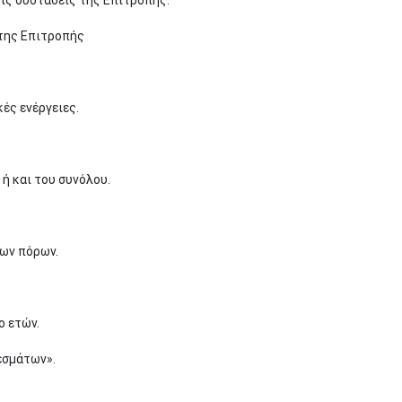
της Επιτροπής
ές ενέργειες.
ή και του συνόλου.
ίων πόρων.
ο ετών.
εσμάτων».